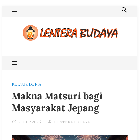
Skip
to
content
Blog Lentera Budaya
KULTUR DUNIA
Makna Matsuri bagi
Masyarakat Jepang
27 SEP 2025
LENTERA BUDAYA