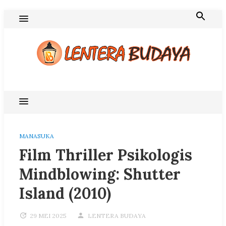
Skip
to
content
Blog Lentera Budaya
MANASUKA
Film Thriller Psikologis
Mindblowing: Shutter
Island (2010)
29 MEI 2025
LENTERA BUDAYA