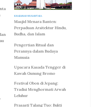
nta
a
KHAZANAH NUSANTARA
Masjid Menara Banten:
Perpaduan Arsitektur Hindu,
Budha, dan Islam
dan
au
Pengertian Ritual dan
Perannya dalam Budaya
Manusia
Upacara Kasada Tengger di
Kawah Gunung Bromo
Festival Obon di Jepang:
Tradisi Menghormati Arwah
Leluhur
,
Prasasti Talang Tuo: Bukti