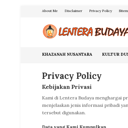
Skip
About Me
Disclaimer
Privacy Policy
Site
to
content
Blog Lentera Budaya
KHAZANAH NUSANTARA
KULTUR DU
Privacy Policy
Kebijakan Privasi
Kami di Lentera Budaya menghargai pri
menjelaskan jenis informasi pribadi y
tersebut digunakan.
Data yang Kami Kumpulkan