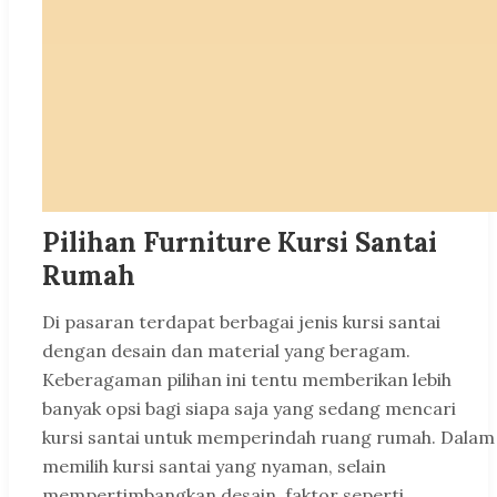
Pilihan Furniture Kursi Santai
Rumah
Di pasaran terdapat berbagai jenis kursi santai
dengan desain dan material yang beragam.
Keberagaman pilihan ini tentu memberikan lebih
banyak opsi bagi siapa saja yang sedang mencari
kursi santai untuk memperindah ruang rumah. Dalam
memilih kursi santai yang nyaman, selain
mempertimbangkan desain, faktor seperti