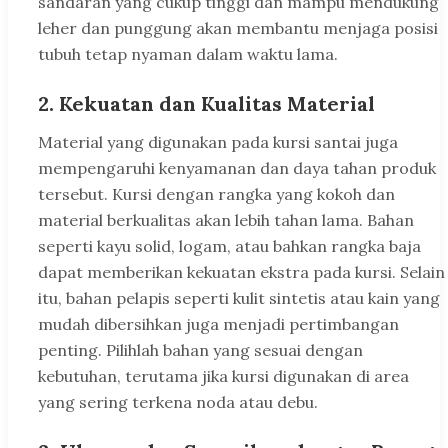
sandaran yang cukup tinggi dan mampu mendukung
leher dan punggung akan membantu menjaga posisi
tubuh tetap nyaman dalam waktu lama.
2. Kekuatan dan Kualitas Material
Material yang digunakan pada kursi santai juga
mempengaruhi kenyamanan dan daya tahan produk
tersebut. Kursi dengan rangka yang kokoh dan
material berkualitas akan lebih tahan lama. Bahan
seperti kayu solid, logam, atau bahkan rangka baja
dapat memberikan kekuatan ekstra pada kursi. Selain
itu, bahan pelapis seperti kulit sintetis atau kain yang
mudah dibersihkan juga menjadi pertimbangan
penting. Pilihlah bahan yang sesuai dengan
kebutuhan, terutama jika kursi digunakan di area
yang sering terkena noda atau debu.