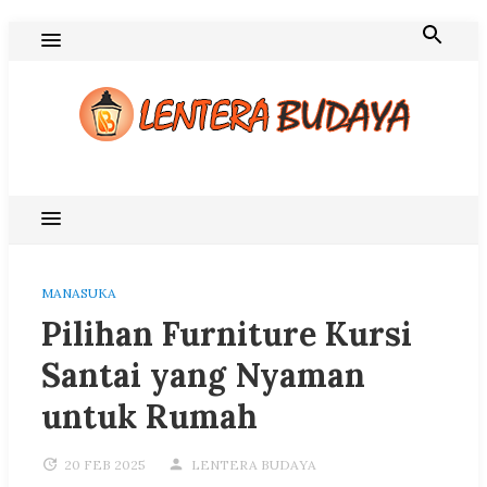
Skip
to
content
Blog Lentera Budaya
MANASUKA
Pilihan Furniture Kursi
Santai yang Nyaman
untuk Rumah
20 FEB 2025
LENTERA BUDAYA