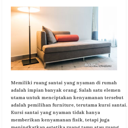
Memiliki ruang santai yang nyaman di rumah
adalah impian banyak orang. Salah satu elemen
utama untuk menciptakan kenyamanan tersebut
adalah pemilihan furniture, terutama kursi santai.
Kursi santai yang nyaman tidak hanya
memberikan kenyamanan fisik, tetapi juga
meningkatkan estetika ruang tamu atau ruang