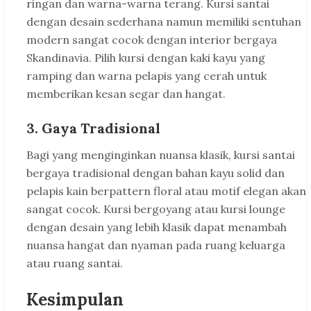
ringan dan warna-warna terang. Kursi santai
dengan desain sederhana namun memiliki sentuhan
modern sangat cocok dengan interior bergaya
Skandinavia. Pilih kursi dengan kaki kayu yang
ramping dan warna pelapis yang cerah untuk
memberikan kesan segar dan hangat.
3. Gaya Tradisional
Bagi yang menginginkan nuansa klasik, kursi santai
bergaya tradisional dengan bahan kayu solid dan
pelapis kain berpattern floral atau motif elegan akan
sangat cocok. Kursi bergoyang atau kursi lounge
dengan desain yang lebih klasik dapat menambah
nuansa hangat dan nyaman pada ruang keluarga
atau ruang santai.
Kesimpulan