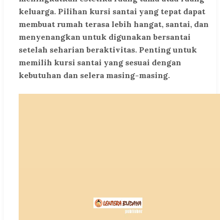
keluarga. Pilihan kursi santai yang tepat dapat
membuat rumah terasa lebih hangat, santai, dan
menyenangkan untuk digunakan bersantai
setelah seharian beraktivitas. Penting untuk
memilih kursi santai yang sesuai dengan
kebutuhan dan selera masing-masing.