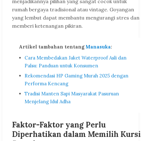
menjadikannya pilihan yang sangat cocok untuk
rumah bergaya tradisional atau vintage. Goyangan
yang lembut dapat membantu mengurangi stres dan
memberi ketenangan pikiran.
Artikel tambahan tentang
Manasuka
:
Cara Membedakan Jaket Waterproof Asli dan
Palsu: Panduan untuk Konsumen
Rekomendasi HP Gaming Murah 2025 dengan
Performa Kencang
Tradisi Manten Sapi Masyarakat Pasuruan
Menjelang Idul Adha
Faktor-Faktor yang Perlu
Diperhatikan dalam Memilih Kursi