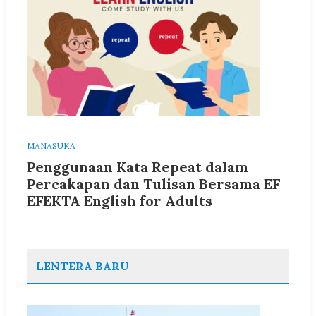
MANASUKA
Penggunaan Kata Repeat dalam
Percakapan dan Tulisan Bersama EF
EFEKTA English for Adults
LENTERA BARU