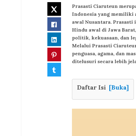
Prasasti Ciaruteun merupa
Twitter
Indonesia yang memiliki a
awal Nusantara. Prasasti 
Facebook
Hindu awal di Jawa Barat,
politik, kekuasaan, dan l
LinkedIn
Melalui Prasasti Ciarute
penguasa, agama, dan mas
Pinterest
ditelusuri secara lebih jela
Tumblr
Daftar Isi
[Buka]