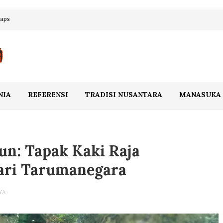
maps
NIA
REFERENSI
TRADISI NUSANTARA
MANASUKA
un: Tapak Kaki Raja
ri Tarumanegara
YA