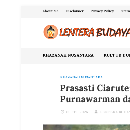
Skip
About Me
Disclaimer
Privacy Policy
Site
to
content
Blog Lentera Budaya
KHAZANAH NUSANTARA
KULTUR DU
KHAZANAH NUSANTARA
Prasasti Ciarute
Purnawarman da
05 FEB 2026
LENTERA BUDA