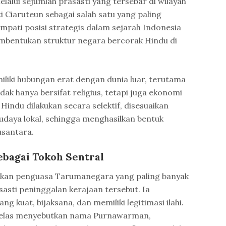
lalui sejumlah prasasti yang tersebar di wilayah
 Ciaruteun sebagai salah satu yang paling
mpati posisi strategis dalam sejarah Indonesia
mbentukan struktur negara bercorak Hindu di
liki hubungan erat dengan dunia luar, terutama
dak hanya bersifat religius, tetapi juga ekonomi
 Hindu dilakukan secara selektif, disesuaikan
budaya lokal, sehingga menghasilkan bentuk
santara.
bagai Tokoh Sentral
an penguasa Tarumanegara yang paling banyak
asti peninggalan kerajaan tersebut. Ia
g kuat, bijaksana, dan memiliki legitimasi ilahi.
 jelas menyebutkan nama Purnawarman,