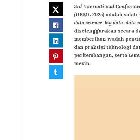
3rd International Conferen
Twitter
(DBML 2025)
adalah salah 
data science
,
big data
,
data 
Facebook
diselenggarakan secara da
memberikan wadah penting 
LinkedIn
dan praktisi teknologi da
perkembangan, serta temu
Pinterest
mesin.
Tumblr