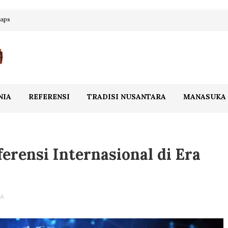
maps
NIA
REFERENSI
TRADISI NUSANTARA
MANASUKA
erensi Internasional di Era
A