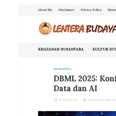
Skip
About Me
Disclaimer
Privacy Policy
Site
to
content
Blog Lentera Budaya
KHAZANAH NUSANTARA
KULTUR DU
MANASUKA
DBML 2025: Konf
Data dan AI
15 FEB 2026
LENTERA BUDAY