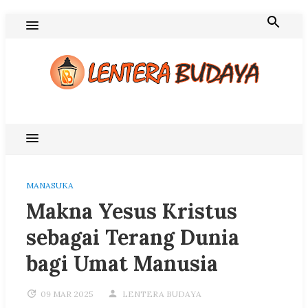
Skip
to
content
Blog Lentera Budaya
MANASUKA
Makna Yesus Kristus
sebagai Terang Dunia
bagi Umat Manusia
09 MAR 2025
LENTERA BUDAYA