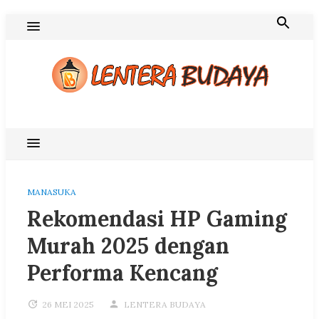
Skip
to
content
Blog Lentera Budaya
MANASUKA
Rekomendasi HP Gaming
Murah 2025 dengan
Performa Kencang
26 MEI 2025
LENTERA BUDAYA