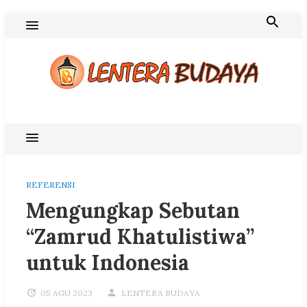
Skip
to
content
Blog Lentera Budaya
REFERENSI
Mengungkap Sebutan
“Zamrud Khatulistiwa”
untuk Indonesia
05 AGU 2023
LENTERA BUDAYA