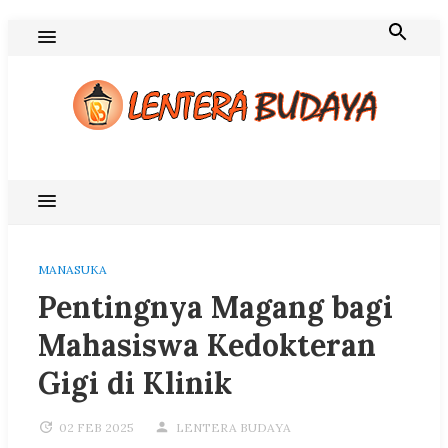
Skip
to
content
Blog Lentera Budaya
MANASUKA
Pentingnya Magang bagi
Mahasiswa Kedokteran
Gigi di Klinik
02 FEB 2025
LENTERA BUDAYA