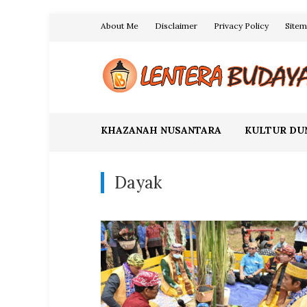
Skip
About Me
Disclaimer
Privacy Policy
Site
to
content
Blog Lentera Budaya
KHAZANAH NUSANTARA
KULTUR DU
Dayak