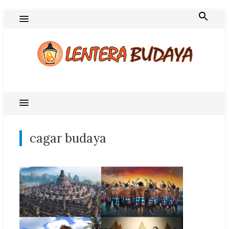
Skip
to
content
Blog Lentera Budaya
cagar budaya