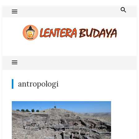
Skip
to
content
Blog Lentera Budaya
antropologi