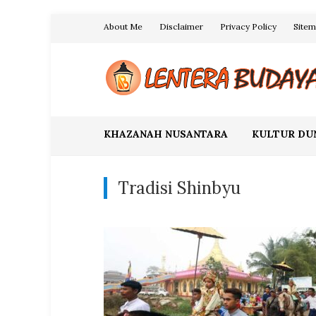
Skip
About Me
Disclaimer
Privacy Policy
Site
to
content
Blog Lentera Budaya
KHAZANAH NUSANTARA
KULTUR DU
Tradisi Shinbyu