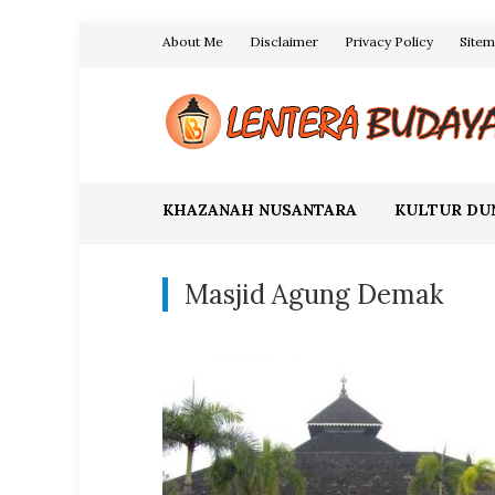
Skip
About Me
Disclaimer
Privacy Policy
Site
to
content
Blog Lentera Budaya
KHAZANAH NUSANTARA
KULTUR DU
Masjid Agung Demak