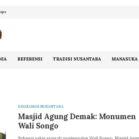
maps
NIA
REFERENSI
TRADISI NUSANTARA
MANASUKA
KHAZANAH NUSANTARA
Masjid Agung Demak: Monumen
Wali Songo
Sebagai saksi sejarah peninggalan Wali Songo, Masjid Agu