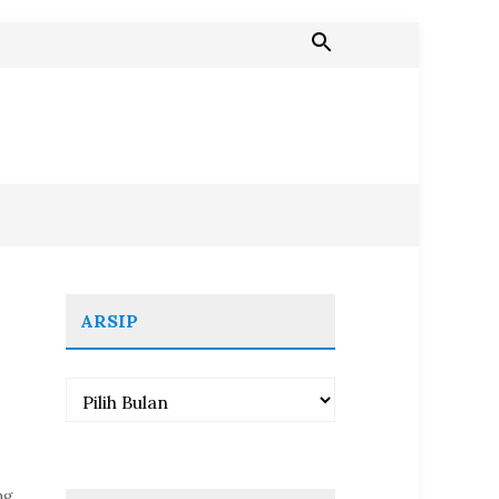
ARSIP
Arsip
ng