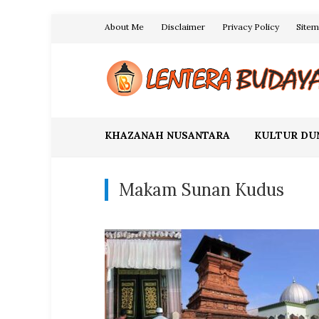
Skip
About Me
Disclaimer
Privacy Policy
Site
to
content
Blog Lentera Budaya
KHAZANAH NUSANTARA
KULTUR DU
Makam Sunan Kudus