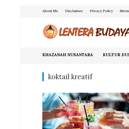
Skip
About Me
Disclaimer
Privacy Policy
Site
to
content
Blog Lentera Budaya
KHAZANAH NUSANTARA
KULTUR DU
koktail kreatif