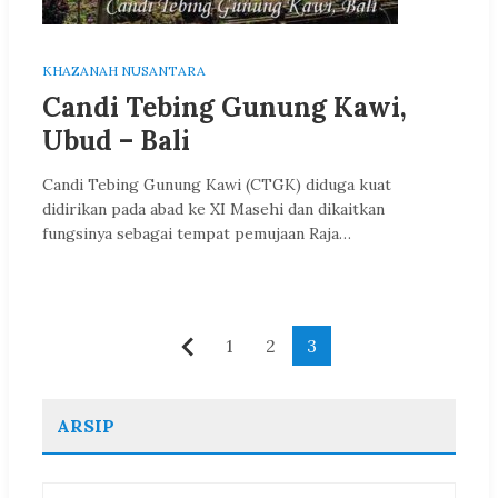
KHAZANAH NUSANTARA
Candi Tebing Gunung Kawi,
Ubud – Bali
Candi Tebing Gunung Kawi (CTGK) diduga kuat
didirikan pada abad ke XI Masehi dan dikaitkan
fungsinya sebagai tempat pemujaan Raja…
Paginasi
1
2
3
Sebelumnya
pos
ARSIP
Arsip