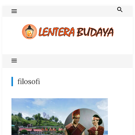
Skip
to
content
Blog Lentera Budaya
filosofi