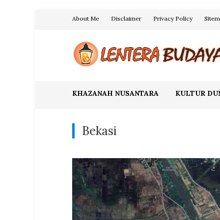
Skip
About Me
Disclaimer
Privacy Policy
Site
to
content
Blog Lentera Budaya
KHAZANAH NUSANTARA
KULTUR DU
Bekasi