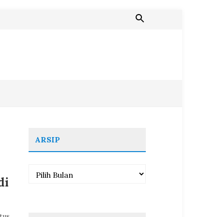
ARSIP
Arsip
di
tus