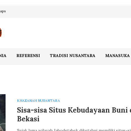
maps
NIA
REFERENSI
TRADISI NUSANTARA
MANASUKA
KHAZANAH NUSANTARA
Sisa-sisa Situs Kebudayaan Buni 
Bekasi
Sejak lama wilayah Jabodetabek diketahui memiliki situs-si